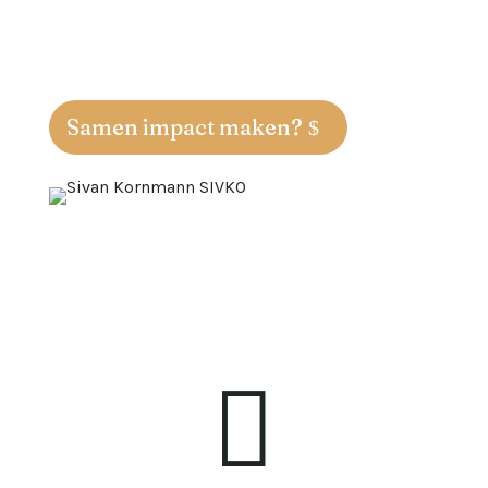
voor stap aan blijvende (maatschappelijke)
impact.
Samen impact maken?
