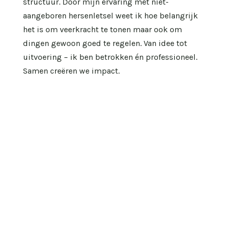
structuur. Door mijn ervaring met niet-
aangeboren hersenletsel weet ik hoe belangrijk
het is om veerkracht te tonen maar ook om
dingen gewoon goed te regelen. Van idee tot
uitvoering – ik ben betrokken én professioneel.
Samen creëren we impact.
Over Sivan
Ik ben Sivan Kornmann, 37 jaar en ik woon in
Arnhem. Mijn passie is om mensen samen te
brengen en samen iets moois te creëren. SIVKO
heb ik in 2019 opgericht omdat ik het belangrijk
vind om mensen in beweging te brengen en
daarmee (sociale) impact te creëren. Inmiddels
heb ik een sterk netwerk opgebouwd en bundel